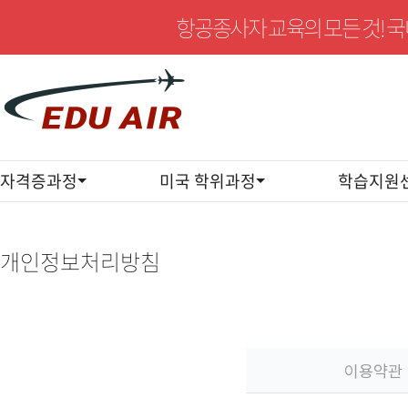
항공종사자 교육의 모든 것! 
자격증과정
미국 학위과정
학습지원
개
인
정
개인정보처리방침
보
처
리
방
침
이용약관