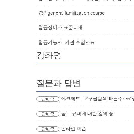
737 general familization course
항공정비사 표준교재
항공기능사_기관 수업자료
강좌평
질문과 답변
야코레드 | ✅구글검색 빠른주소✅상
답변중
볼트 규격에 대한 강의 중
답변중
온라인 학습
답변중