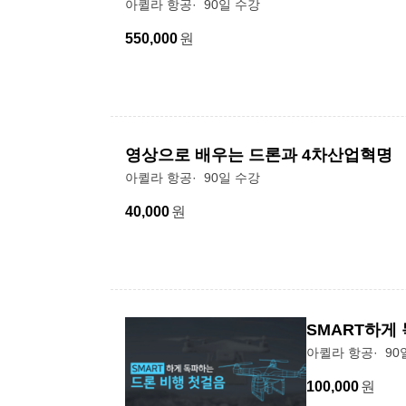
아퀼라 항공
90일 수강
550,000
원
영상으로 배우는 드론과 4차산업혁명
아퀼라 항공
90일 수강
40,000
원
SMART하게
아퀼라 항공
90
100,000
원