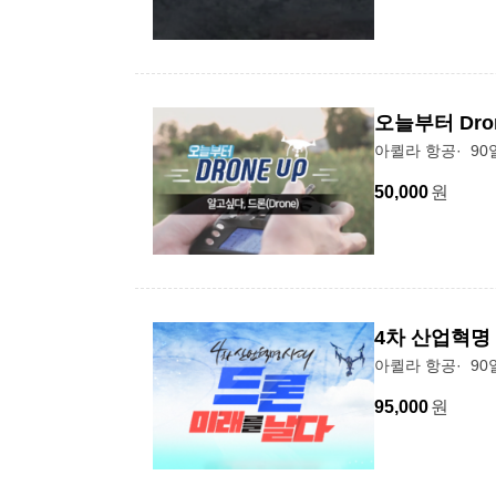
오늘부터 Dron
아퀼라 항공
90
50,000
원
4차 산업혁명 
아퀼라 항공
90
95,000
원