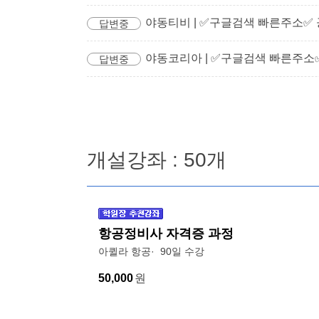
야동티비 | ✅구글검색 빠른주소✅
답변중
야동코리아 | ✅구글검색 빠른주소
답변중
개설강좌 : 50개
항공정비사 자격증 과정
아퀼라 항공
90일 수강
50,000
원