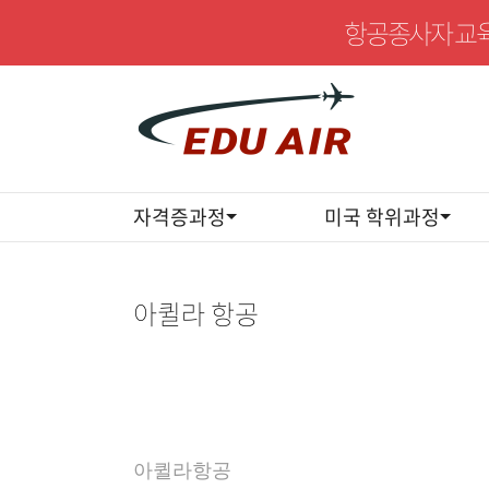
항공종사자 교육
자격증과정
미국 학위과정
선
아퀼라 항공
생
님
상
세
아퀼라항공