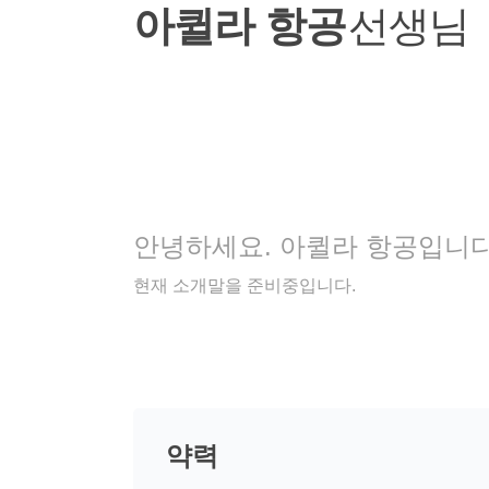
보
아퀼라 항공
선생님
기
안녕하세요. 아퀼라 항공입니다
현재 소개말을 준비중입니다.
약력