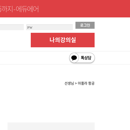
까지 - 에듀에어
선생님 > 아퀼라 항공